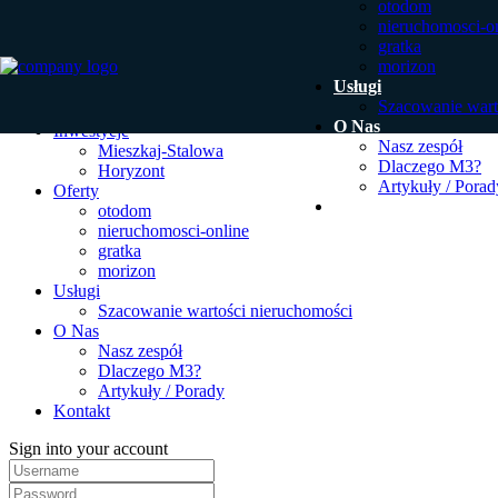
otodom
nieruchomosci-o
gratka
morizon
Usługi
Szacowanie wart
O Nas
Inwestycje
Nasz zespół
Mieszkaj-Stalowa
Dlaczego M3?
Horyzont
Artykuły / Porad
Oferty
Kontakt
otodom
nieruchomosci-online
gratka
morizon
Usługi
Szacowanie wartości nieruchomości
O Nas
Nasz zespół
Dlaczego M3?
Artykuły / Porady
Kontakt
Sign into your account