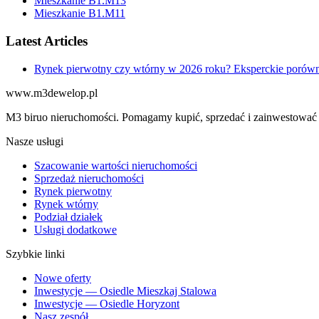
Mieszkanie B1.M13
Mieszkanie B1.M11
Latest Articles
Rynek pierwotny czy wtórny w 2026 roku? Eksperckie porówna
www.m3dewelop.pl
M3 biruo nieruchomości. Pomagamy kupić, sprzedać i zainwestować 
Nasze usługi
Szacowanie wartości nieruchomości
Sprzedaż nieruchomości
Rynek pierwotny
Rynek wtórny
Podział działek
Usługi dodatkowe
Szybkie linki
Nowe oferty
Inwestycje — Osiedle Mieszkaj Stalowa
Inwestycje — Osiedle Horyzont
Nasz zespół