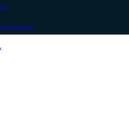
nline
ości nieruchomości
y