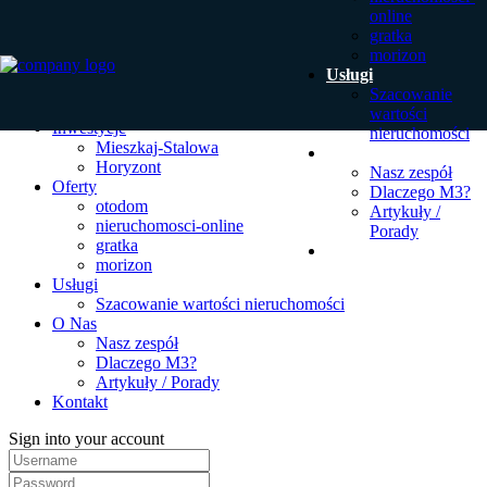
online
gratka
morizon
Usługi
Szacowanie
wartości
Inwestycje
nieruchomości
Mieszkaj-Stalowa
O Nas
Horyzont
Nasz zespół
Oferty
Dlaczego M3?
otodom
Artykuły /
nieruchomosci-online
Porady
gratka
Kontakt
morizon
Usługi
Szacowanie wartości nieruchomości
O Nas
Nasz zespół
Dlaczego M3?
Artykuły / Porady
Kontakt
Sign into your account