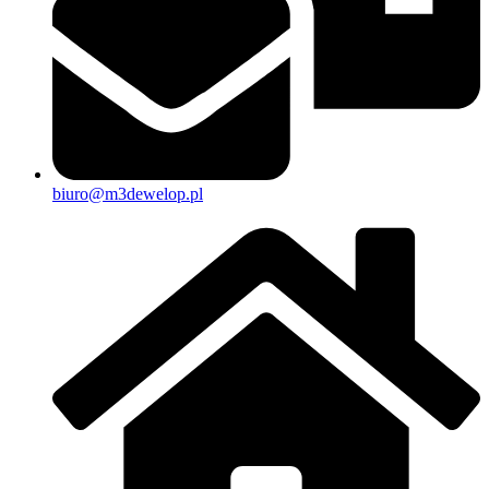
biuro@m3dewelop.pl