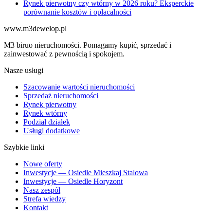
Rynek pierwotny czy wtórny w 2026 roku? Eksperckie
porównanie kosztów i opłacalności
www.m3dewelop.pl
M3 biruo nieruchomości. Pomagamy kupić, sprzedać i
zainwestować z pewnością i spokojem.
Nasze usługi
Szacowanie wartości nieruchomości
Sprzedaż nieruchomości
Rynek pierwotny
Rynek wtórny
Podział działek
Usługi dodatkowe
Szybkie linki
Nowe oferty
Inwestycje — Osiedle Mieszkaj Stalowa
Inwestycje — Osiedle Horyzont
Nasz zespół
Strefa wiedzy
Kontakt